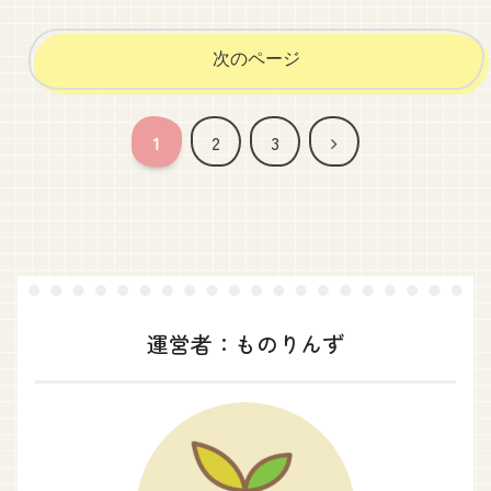
次のページ
次
1
2
3
へ
運営者：ものりんず