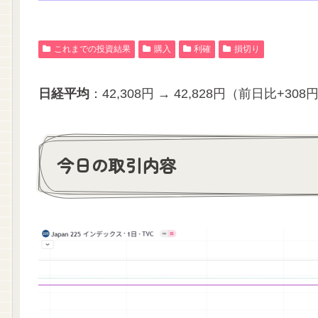
これまでの投資結果
購入
利確
損切り
日経平均
：42,308円 → 42,828円（前日比+308
今日の取引内容