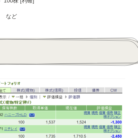
00株 [利確]
] など