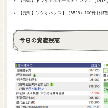
【売却】トライアルホールディングス（141A）1
【売却】ソシオネクスト（6526）100株 [利確
今日の資産残高