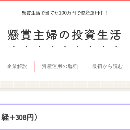
懸賞生活で当てた100万円で資産運用中！
懸賞主婦の投資生活
企業解説
資産運用の勉強
最初から読む
日経+308円）