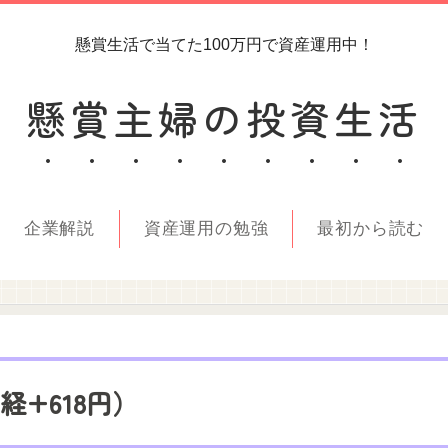
懸賞生活で当てた100万円で資産運用中！
懸賞主婦の投資生活
企業解説
資産運用の勉強
最初から読む
日経+618円）